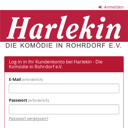
Zum
Anmelden
Haupt-
Harlekin
Inhalt
springen
-
Die
Komödie
in
Log-in in Ihr Kundenkonto bei Harlekin - Die
Komödie in Rohrdorf e.V.
Rohrdorf
E-Mail
e.V.
erforderlich
Passwort
erforderlich
Passwort vergessen?